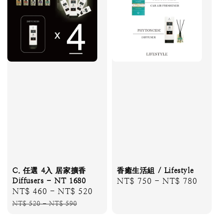
C. 任選 4入 居家擴香
香癒生活組 / Lifestyle
Diffusers - NT 1680
Regular
NT$ 750
-
NT$ 780
Sale
NT$ 460
-
NT$ 520
Regular
price
price
price
NT$ 520
-
NT$ 590