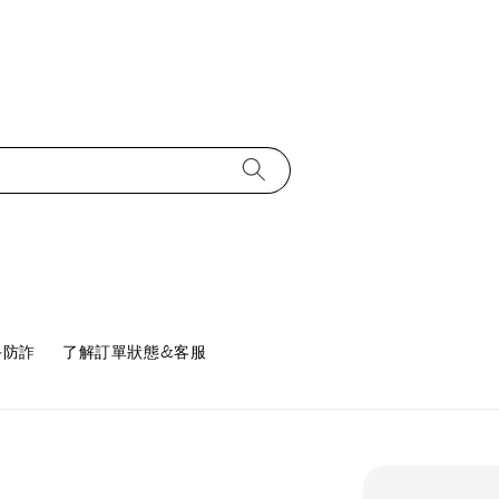
手防詐
了解訂單狀態&客服
任選優惠