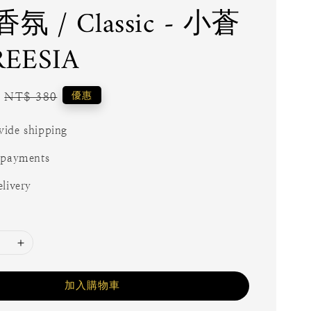
氛 / Classic - 小蒼
EESIA
Regular
優惠
NT$ 380
price
ide shipping
 payments
livery
加入購物車