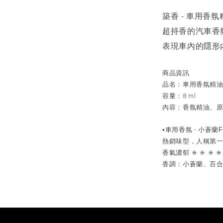
築香
車用香氛
-
超持香的汽車香
表現車內的隱形
商品資訊
品名：車用香氛精
8 ml
容量：
內容：香氛精油、
•
-
F
車用香氛
小蒼蘭
熱銷味型，人稱第
✯
✯
✯
✯
香氣濃郁
香調：小蒼蘭、百