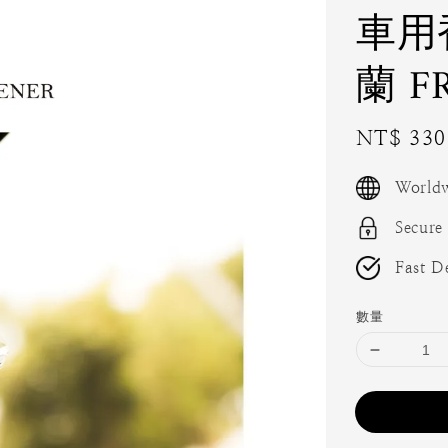
車用香
蘭 FR
Sale
NT$ 330
price
Worldw
Secure
Fast De
數量