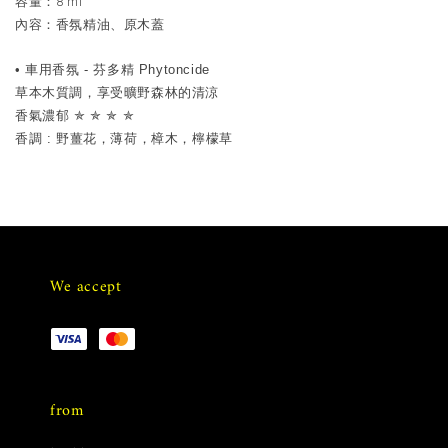
8 ml
容量：
內容：香氛精油、原木蓋
•
-
Phytoncide
車用香氛
芬多精
草本木質調，享受曠野森林的清涼
✯
✯
✯
✯
香氣濃郁
:
香調
野薑花，薄荷，樟木，檸檬草
We accept
from