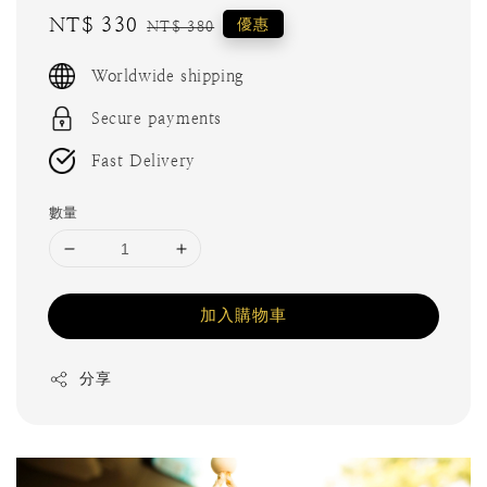
Sale
NT$ 330
Regular
優惠
NT$ 380
price
price
Worldwide shipping
Secure payments
Fast Delivery
數量
加入購物車
分享